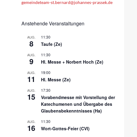
gemeindeteam-st.bernard@johannes-prassek.de
Anstehende Veranstaltungen
11:30
AUG.
8
Taufe (Ze)
11:30
AUG.
9
Hl. Messe + Norbert Hoch (Ze)
19:00
AUG.
11
Hl. Messe (Ze)
17:30
AUG.
15
Vorabendmesse mit Vorstellung der
Katechumenen und Übergabe des
Glaubensbekenntnisses (Ha)
11:30
AUG.
16
Wort-Gottes-Feier (CVI)