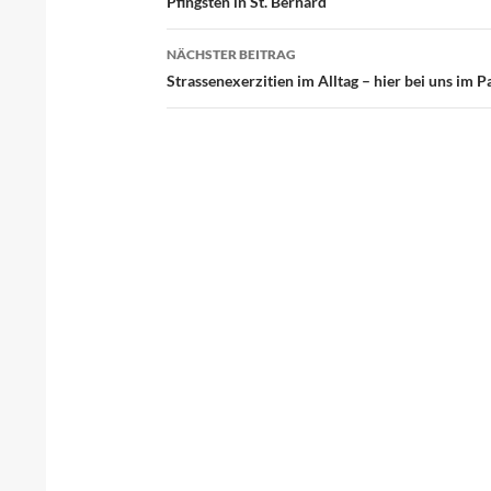
Beitragsnavigation
Pfingsten in St. Bernard
NÄCHSTER BEITRAG
Strassenexerzitien im Alltag – hier bei uns im 