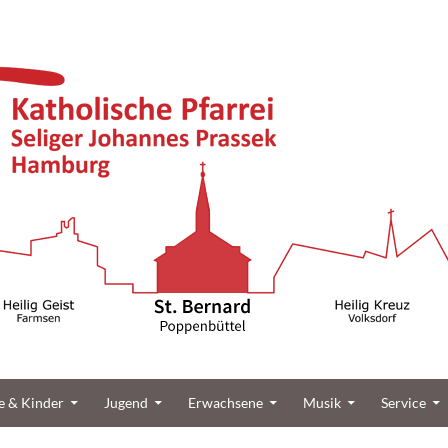
üttel
e & Kinder
Jugend
Erwachsene
Musik
Service