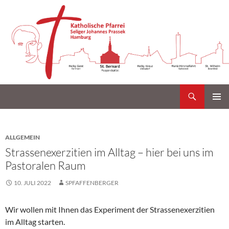
Suchen
Katholische Gemeinde Sankt Bernard Poppenbüttel
Zum
PRIMÄR
Inhalt
MENÜ
springen
ALLGEMEIN
Strassenexerzitien im Alltag – hier bei uns im
Pastoralen Raum
10. JULI 2022
SPFAFFENBERGER
Wir wollen mit Ihnen das Experiment der Strassenexerzitien
im Alltag starten.