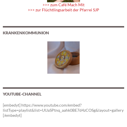
>>> zum Café Mach Mit
>>> zur Flüchtlingsarbeit der Pfarrei SJP
KRANKENKOMMUNION
YOUTUBE-CHANNEL
[embedyt] https://www.youtube.com/embed?
listType=playlist&list=UUaSPtnq_aahk0BE7d4zCOSg&layout=gallery
[/embedyt]