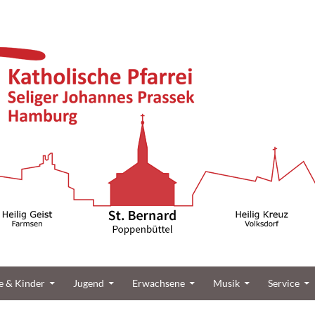
üttel
e & Kinder
Jugend
Erwachsene
Musik
Service