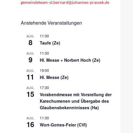
gemeindeteam-st.bernard@johannes-prassek.de
Anstehende Veranstaltungen
11:30
AUG.
8
Taufe (Ze)
11:30
AUG.
9
Hl. Messe + Norbert Hoch (Ze)
19:00
AUG.
11
Hl. Messe (Ze)
17:30
AUG.
15
Vorabendmesse mit Vorstellung der
Katechumenen und Übergabe des
Glaubensbekenntnisses (Ha)
11:30
AUG.
16
Wort-Gottes-Feier (CVI)