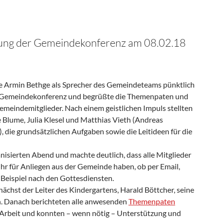
tzung der Gemeindekonferenz am 08.02.18
te Armin Bethge als Sprecher des Gemeindeteams pünktlich
er Gemeindekonferenz und begrüßte die Themenpaten und
Gemeindemitglieder. Nach einem geistlichen Impuls stellten
e Blume, Julia Klesel und Matthias Vieth (Andreas
, die grundsätzlichen Aufgaben sowie die Leitideen für die
isierten Abend und machte deutlich, dass alle Mitglieder
hr für Anliegen aus der Gemeinde haben, ob per Email,
 Beispiel nach den Gottesdiensten.
ächst der Leiter des Kindergartens, Harald Böttcher, seine
in. Danach berichteten alle anwesenden
Themenpaten
 Arbeit und konnten – wenn nötig – Unterstützung und