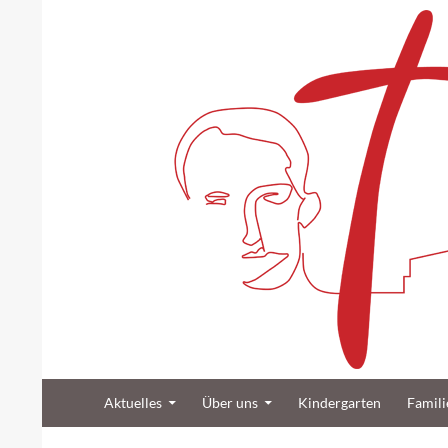
Suchen
Zum Inhalt springen
Katholische Gemeinde Sankt Bernard Poppenb
Aktuelles
Über uns
Kindergarten
Famili