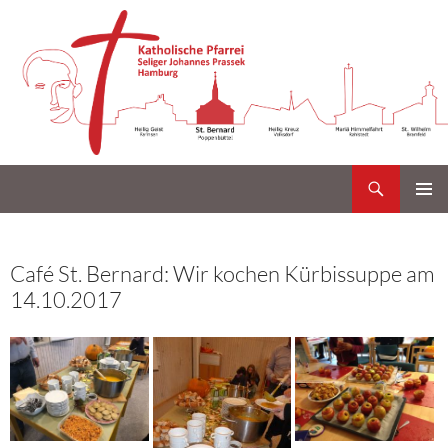
Suchen
Katholische Gemeinde Sankt Bernard Poppenbüttel
Zum
PRIMÄR
Inhalt
MENÜ
springen
Café St. Bernard: Wir kochen Kürbissuppe am
14.10.2017