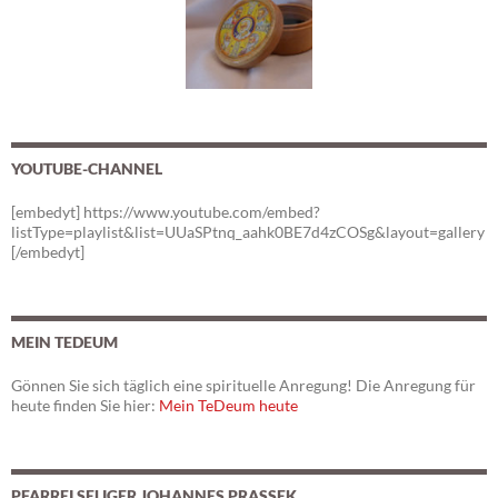
YOUTUBE-CHANNEL
[embedyt] https://www.youtube.com/embed?
listType=playlist&list=UUaSPtnq_aahk0BE7d4zCOSg&layout=gallery
[/embedyt]
MEIN TEDEUM
Gönnen Sie sich täglich eine spirituelle Anregung! Die Anregung für
heute finden Sie hier:
Mein TeDeum heute
PFARREI SELIGER JOHANNES PRASSEK