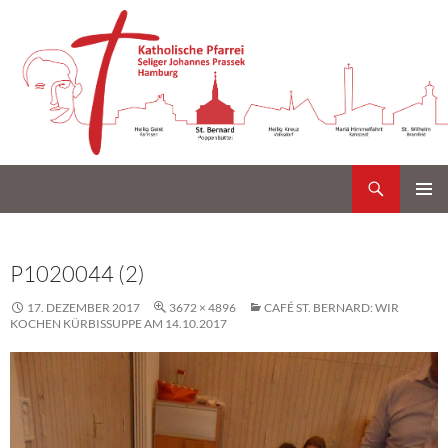
Suchen
Katholische Gemeinde Sankt Bernard Poppenbüttel
Zum
PRIMÄR
Inhalt
MENÜ
springen
P1020044 (2)
17. DEZEMBER 2017
3672 × 4896
CAFÉ ST. BERNARD: WIR
KOCHEN KÜRBISSUPPE AM 14.10.2017