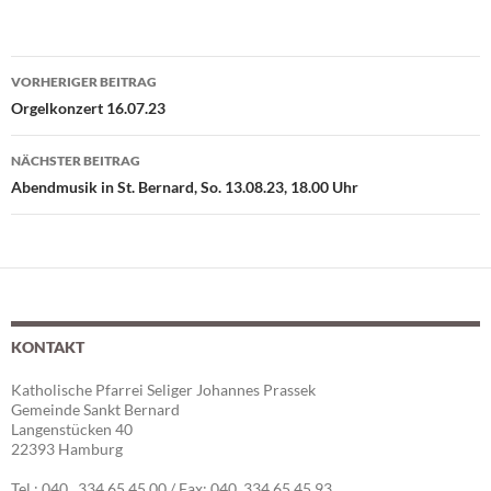
VORHERIGER BEITRAG
Beitragsnavigation
Orgelkonzert 16.07.23
NÄCHSTER BEITRAG
Abendmusik in St. Bernard, So. 13.08.23, 18.00 Uhr
KONTAKT
Katholische Pfarrei Seliger Johannes Prassek
Gemeinde Sankt Bernard
Langenstücken 40
22393 Hamburg
Tel.: 040 334 65 45 00 / Fax: 040 334 65 45 93