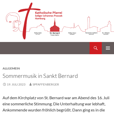
Suchen
Katholische Gemeinde Sankt Bernard Poppenbüttel
Zum
PRIMÄR
Inhalt
MENÜ
springen
ALLGEMEIN
Sommermusik in Sankt Bernard
19. JULI 2023
SPFAFFENBERGER
Auf dem Kirchplatz von St. Bernard war am Abend des 16. Juli
eine sommerliche Stimmung. Die Unterhaltung war lebhaft,
Ankommende wurden fröhlich begrüßt. Dann ging es in die