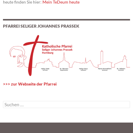
heute finden Sie hier:
Mein TeDeum heute
PFARREI SELIGER JOHANNES PRASSEK
>>> zur Webseite der Pfarrei
S
u
c
h
e
n