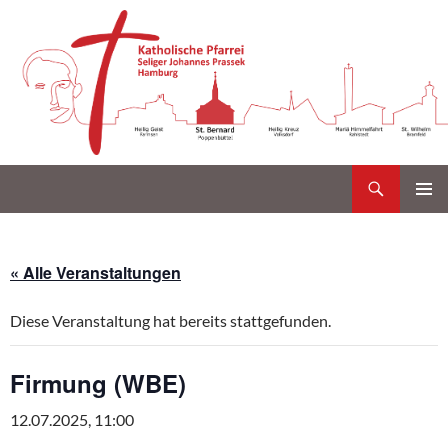
Suchen
Katholische Gemeinde Sankt Bernard Poppenbüttel
Zum
PRIMÄR
Inhalt
MENÜ
springen
« Alle Veranstaltungen
Diese Veranstaltung hat bereits stattgefunden.
Firmung (WBE)
12.07.2025, 11:00