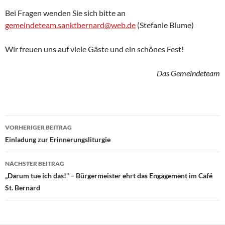
Bei Fragen wenden Sie sich bitte an
gemeindeteam.sanktbernard@web.de
(Stefanie Blume)
Wir freuen uns auf viele Gäste und ein schönes Fest!
Das Gemeindeteam
VORHERIGER BEITRAG
Beitragsnavigation
Einladung zur Erinnerungsliturgie
NÄCHSTER BEITRAG
„Darum tue ich das!“ – Bürgermeister ehrt das Engagement im Café
St. Bernard