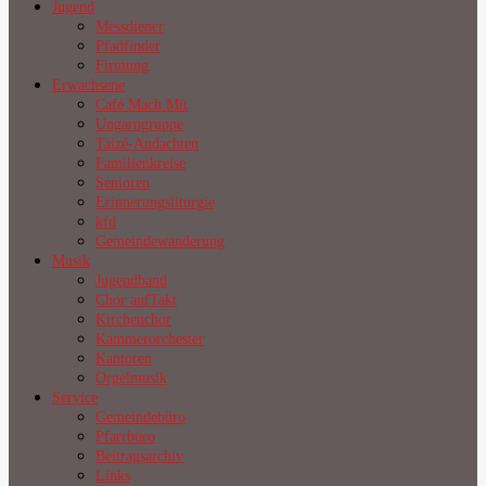
Jugend
Messdiener
Pfadfinder
Firmung
Erwachsene
Café Mach Mit
Ungarngruppe
Taizé-Andachten
Familienkreise
Senioren
Erinnerungsliturgie
kfd
Gemeindewanderung
Musik
Jugendband
Chor aufTakt
Kirchenchor
Kammerorchester
Kantoren
Orgelmusik
Service
Gemeindebüro
Pfarrbüro
Beitragsarchiv
Links