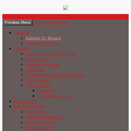
Suchen
Primäres Menü
Zum Inhalt springen
Katholische Gemeinde Sankt
Aktuelles
Bernard Poppenbüttel
Kalender St. Bernard
Kalender der Pfarrei
Über uns
Gremien und Ansprechpartner
Pastoral-Team
Gottesdienstordnung
Sakramente
Krankenkommunion in St. Bernard
Pater Bönecke
Unsere Kirche
Geschichte
Architektur und Kunst
Kindergarten
Familie & Kinder
Kinderkirche
Familiengottesdienste
Kinderbibelwoche
Erstkommunion