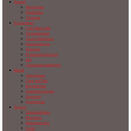
Jugend
Messdiener
Pfadfinder
Firmung
Erwachsene
Café Mach Mit
Ungarngruppe
Taizé-Andachten
Familienkreise
Senioren
Erinnerungsliturgie
kfd
Gemeindewanderung
Musik
Jugendband
Chor aufTakt
Kirchenchor
Kammerorchester
Kantoren
Orgelmusik
Service
Gemeindebüro
Pfarrbüro
Beitragsarchiv
Links