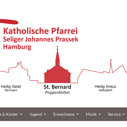
üttel
e & Kinder
Jugend
Erwachsene
Musik
Service