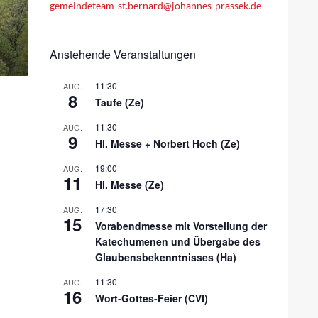
gemeindeteam-st.bernard@johannes-prassek.de
Anstehende Veranstaltungen
11:30
AUG.
8
Taufe (Ze)
11:30
AUG.
9
Hl. Messe + Norbert Hoch (Ze)
19:00
AUG.
11
Hl. Messe (Ze)
17:30
AUG.
15
Vorabendmesse mit Vorstellung der
Katechumenen und Übergabe des
Glaubensbekenntnisses (Ha)
11:30
AUG.
16
Wort-Gottes-Feier (CVI)