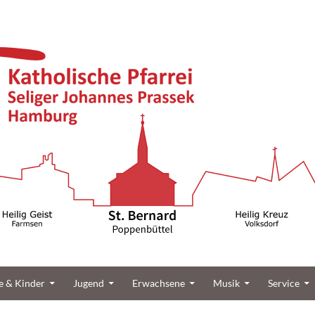
üttel
e & Kinder
Jugend
Erwachsene
Musik
Service