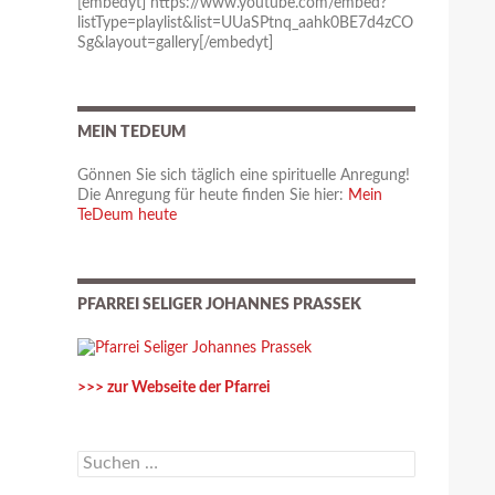
[embedyt] https://www.youtube.com/embed?
listType=playlist&list=UUaSPtnq_aahk0BE7d4zCO
Sg&layout=gallery[/embedyt]
MEIN TEDEUM
Gönnen Sie sich täglich eine spirituelle Anregung!
Die Anregung für heute finden Sie hier:
Mein
TeDeum heute
PFARREI SELIGER JOHANNES PRASSEK
>>> zur Webseite der Pfarrei
S
u