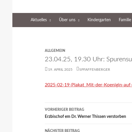
Zum Inhalt springen
Suchen
Katholische Gemeinde Sankt Bernard Poppenb
Aktuelles
Über uns
Kindergarten
Familie
ALLGEMEIN
23.04.25, 19.30 Uhr: Spurensu
19. APRIL 2025
SPFAFFENBERGER
2025-02-19-Plakat_Mit-der-Koenigin-auf
VORHERIGER BEITRAG
Beitragsnavigation
Erzbischof em Dr. Werner Thissen verstorben
NÄCHSTER BEITRAG