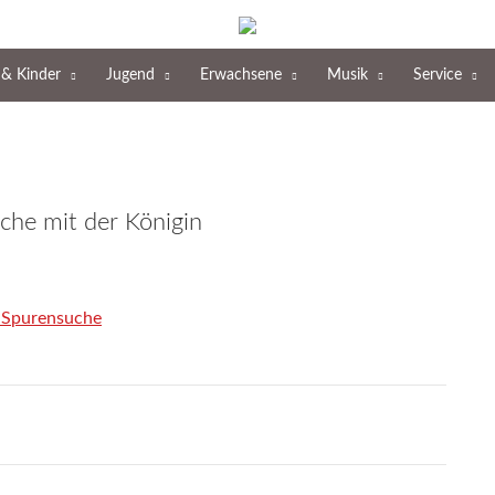
üttel
 & Kinder
Jugend
Erwachsene
Musik
Service
che mit der Königin
-Spurensuche