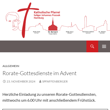
Suchen
Katholische Gemeinde Sankt Bernard Poppenbüttel
Zum
PRIMÄR
Inhalt
MENÜ
springen
ALLGEMEIN
Rorate-Gottesdienste im Advent
23. NOVEMBER 2024
SPFAFFENBERGER
Herzliche Einladung zu unseren Rorate-Gottesdiensten,
mittwochs um 6.00 Uhr mit anschließendem Frühstück.