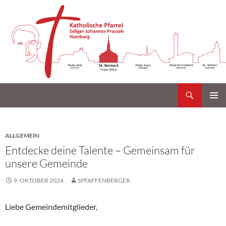
Suchen
Katholische Gemeinde Sankt Bernard Poppenbüttel
Zum
PRIMÄR
Inhalt
MENÜ
springen
ALLGEMEIN
Entdecke deine Talente – Gemeinsam für
unsere Gemeinde
9. OKTOBER 2024
SPFAFFENBERGER
Liebe Gemeindemitglieder,