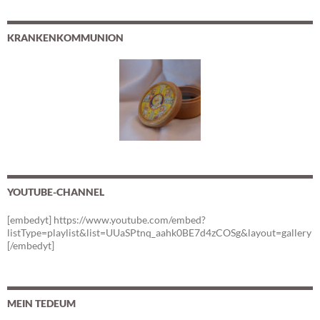
KRANKENKOMMUNION
YOUTUBE-CHANNEL
[embedyt] https://www.youtube.com/embed?
listType=playlist&list=UUaSPtnq_aahk0BE7d4zCOSg&layout=gallery
[/embedyt]
MEIN TEDEUM