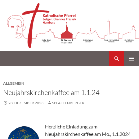
Suchen
Katholische Gemeinde Sankt Bernard Poppenbüttel
Zum
PRIMÄR
Inhalt
MENÜ
springen
ALLGEMEIN
Neujahrskirchenkaffee am 1.1.24
28. DEZEMBER 2023
SPFAFFENBERGER
Herzliche Einladung zum
Neujahrskirchenkaffee am Mo., 1.1.2024