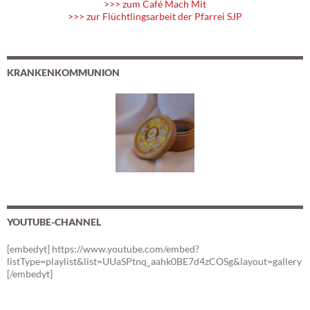
>>> zum Café Mach Mit
>>> zur Flüchtlingsarbeit der Pfarrei SJP
KRANKENKOMMUNION
YOUTUBE-CHANNEL
[embedyt] https://www.youtube.com/embed?
listType=playlist&list=UUaSPtnq_aahk0BE7d4zCOSg&layout=gallery
[/embedyt]