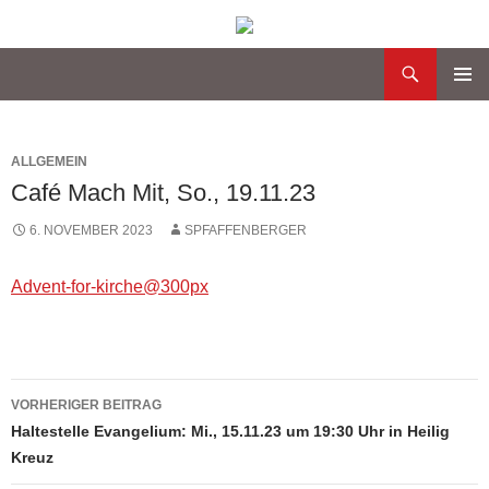
Suchen
Katholische Gemeinde Sankt Bernard Poppenbüttel
Zum
PRIMÄR
Inhalt
MENÜ
springen
ALLGEMEIN
Café Mach Mit, So., 19.11.23
6. NOVEMBER 2023
SPFAFFENBERGER
Advent-for-kirche@300px
VORHERIGER BEITRAG
Beitragsnavigation
Haltestelle Evangelium: Mi., 15.11.23 um 19:30 Uhr in Heilig
Kreuz