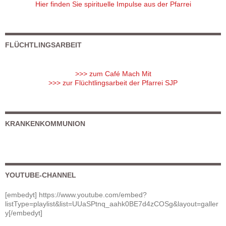
Hier finden Sie spirituelle Impulse aus der Pfarrei
FLÜCHTLINGSARBEIT
>>> zum Café Mach Mit
>>> zur Flüchtlingsarbeit der Pfarrei SJP
KRANKENKOMMUNION
YOUTUBE-CHANNEL
[embedyt] https://www.youtube.com/embed?
listType=playlist&list=UUaSPtnq_aahk0BE7d4zCOSg&layout=galler
y[/embedyt]