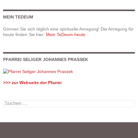
MEIN TEDEUM
Gönnen Sie sich täglich eine spirituelle Anregung! Die Anregung für
heute finden Sie hier:
Mein TeDeum heute
PFARREI SELIGER JOHANNES PRASSEK
>>> zur Webseite der Pfarrei
S
u
c
h
e
n
n