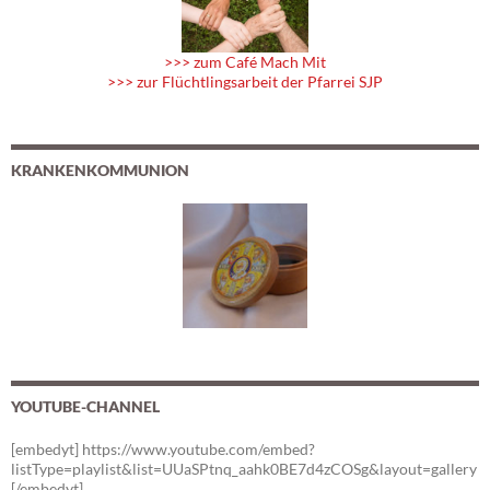
>>> zum Café Mach Mit
>>> zur Flüchtlingsarbeit der Pfarrei SJP
KRANKENKOMMUNION
YOUTUBE-CHANNEL
[embedyt] https://www.youtube.com/embed?
listType=playlist&list=UUaSPtnq_aahk0BE7d4zCOSg&layout=gallery
[/embedyt]