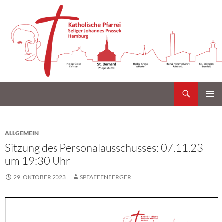
Suchen
Katholische Gemeinde Sankt Bernard Poppenbüttel
Zum
PRIMÄR
Inhalt
MENÜ
springen
ALLGEMEIN
Sitzung des Personalausschusses: 07.11.23
um 19:30 Uhr
29. OKTOBER 2023
SPFAFFENBERGER