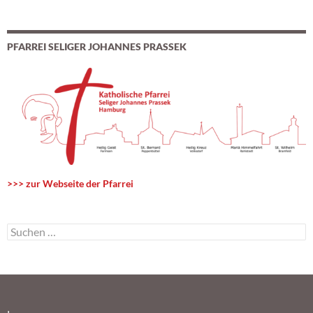
PFARREI SELIGER JOHANNES PRASSEK
>>> zur Webseite der Pfarrei
S
u
c
h
e
n
n