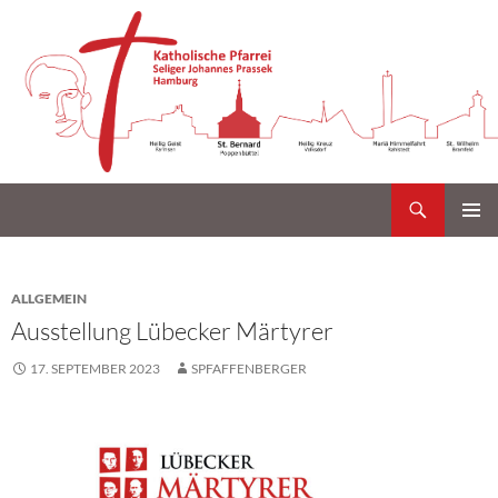
Suchen
Katholische Gemeinde Sankt Bernard Poppenbüttel
Zum
PRIMÄR
Inhalt
MENÜ
springen
ALLGEMEIN
Ausstellung Lübecker Märtyrer
17. SEPTEMBER 2023
SPFAFFENBERGER