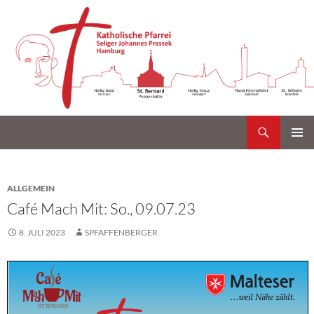
Suchen
Katholische Gemeinde Sankt Bernard Poppenbüttel
Zum
PRIMÄR
Inhalt
MENÜ
springen
ALLGEMEIN
Café Mach Mit: So., 09.07.23
8. JULI 2023
SPFAFFENBERGER