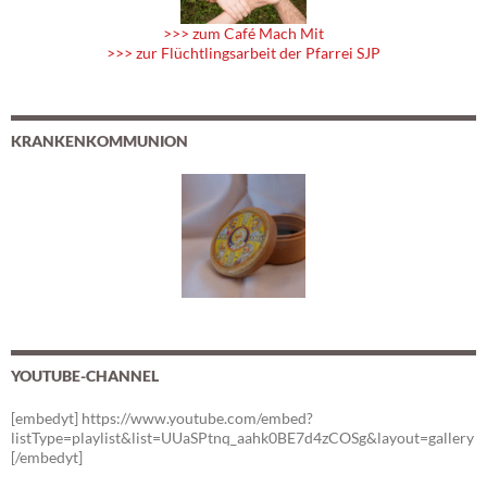
>>> zum Café Mach Mit
>>> zur Flüchtlingsarbeit der Pfarrei SJP
KRANKENKOMMUNION
YOUTUBE-CHANNEL
[embedyt] https://www.youtube.com/embed?
listType=playlist&list=UUaSPtnq_aahk0BE7d4zCOSg&layout=gallery
[/embedyt]