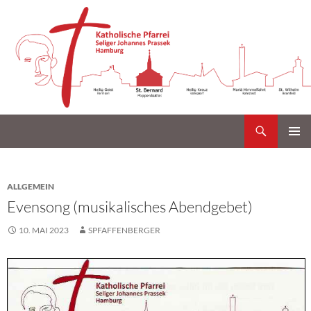
Suchen
Katholische Gemeinde Sankt Bernard Poppenbüttel
Zum
PRIMÄR
Inhalt
MENÜ
springen
ALLGEMEIN
Evensong (musikalisches Abendgebet)
10. MAI 2023
SPFAFFENBERGER