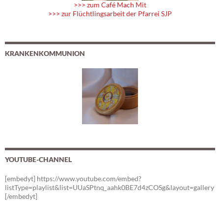
>>> zum Café Mach Mit
>>> zur Flüchtlingsarbeit der Pfarrei SJP
KRANKENKOMMUNION
YOUTUBE-CHANNEL
[embedyt] https://www.youtube.com/embed?
listType=playlist&list=UUaSPtnq_aahk0BE7d4zCOSg&layout=gallery
[/embedyt]