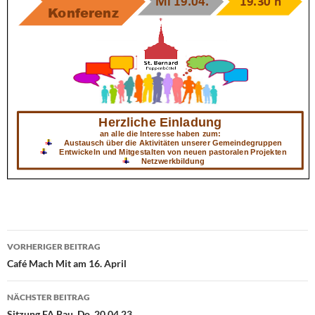
VORHERIGER BEITRAG
Beitragsnavigation
Café Mach Mit am 16. April
NÄCHSTER BEITRAG
Sitzung FA Bau, Do. 20.04.23