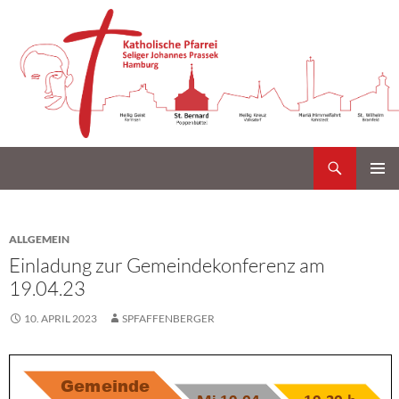
Suchen
Katholische Gemeinde Sankt Bernard Poppenbüttel
Zum
PRIMÄR
Inhalt
MENÜ
springen
ALLGEMEIN
Einladung zur Gemeindekonferenz am
19.04.23
10. APRIL 2023
SPFAFFENBERGER