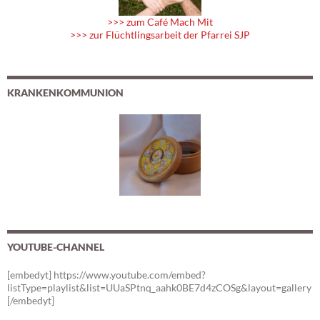
>>> zum Café Mach Mit
>>> zur Flüchtlingsarbeit der Pfarrei SJP
KRANKENKOMMUNION
YOUTUBE-CHANNEL
[embedyt] https://www.youtube.com/embed?
listType=playlist&list=UUaSPtnq_aahk0BE7d4zCOSg&layout=gallery
[/embedyt]