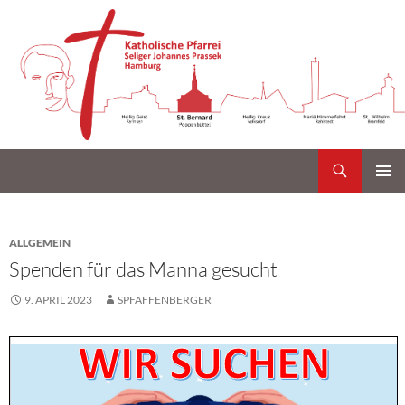
Suchen
Katholische Gemeinde Sankt Bernard Poppenbüttel
Zum
PRIMÄR
Inhalt
MENÜ
springen
ALLGEMEIN
Spenden für das Manna gesucht
9. APRIL 2023
SPFAFFENBERGER