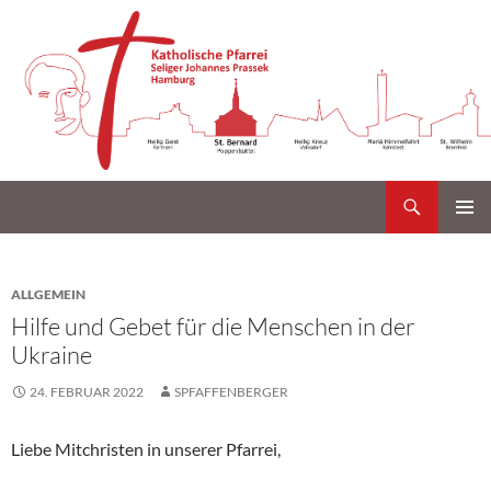
Suchen
Katholische Gemeinde Sankt Bernard Poppenbüttel
Zum
PRIMÄR
Inhalt
MENÜ
springen
ALLGEMEIN
Hilfe und Gebet für die Menschen in der
Ukraine
24. FEBRUAR 2022
SPFAFFENBERGER
Liebe Mitchristen in unserer Pfarrei,