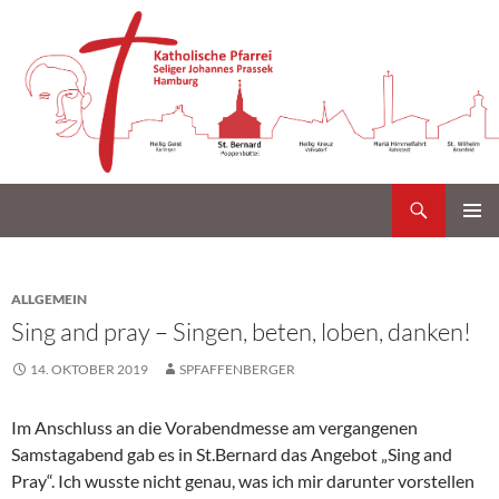
Suchen
Katholische Gemeinde Sankt Bernard Poppenbüttel
Zum
PRIMÄR
Inhalt
MENÜ
springen
ALLGEMEIN
Sing and pray – Singen, beten, loben, danken!
14. OKTOBER 2019
SPFAFFENBERGER
Im Anschluss an die Vorabendmesse am vergangenen
Samstagabend gab es in St.Bernard das Angebot „Sing and
Pray“. Ich wusste nicht genau, was ich mir darunter vorstellen