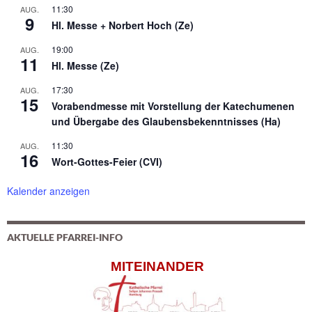
11:30
AUG.
9
Hl. Messe + Norbert Hoch (Ze)
19:00
AUG.
11
Hl. Messe (Ze)
17:30
AUG.
15
Vorabendmesse mit Vorstellung der Katechumenen
und Übergabe des Glaubensbekenntnisses (Ha)
11:30
AUG.
16
Wort-Gottes-Feier (CVI)
Kalender anzeigen
AKTUELLE PFARREI-INFO
MITEINANDER