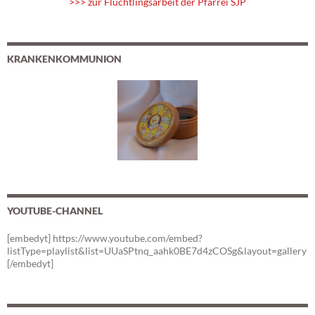
>>> zur Flüchtlingsarbeit der Pfarrei SJP
KRANKENKOMMUNION
YOUTUBE-CHANNEL
[embedyt] https://www.youtube.com/embed?
listType=playlist&list=UUaSPtnq_aahk0BE7d4zCOSg&layout=gallery
[/embedyt]