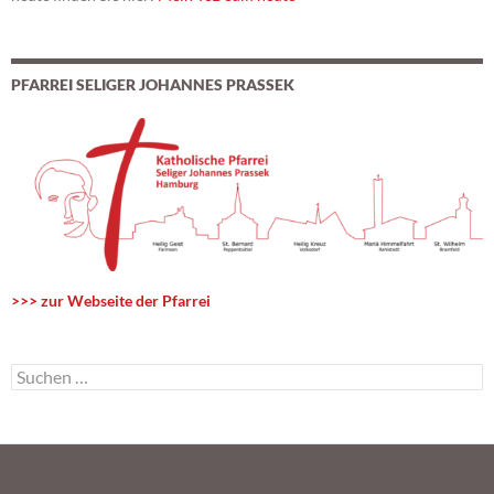
PFARREI SELIGER JOHANNES PRASSEK
>>> zur Webseite der Pfarrei
S
u
c
h
e
n
n