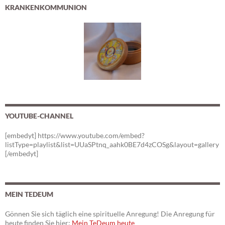
KRANKENKOMMUNION
YOUTUBE-CHANNEL
[embedyt] https://www.youtube.com/embed?
listType=playlist&list=UUaSPtnq_aahk0BE7d4zCOSg&layout=gallery
[/embedyt]
MEIN TEDEUM
Gönnen Sie sich täglich eine spirituelle Anregung! Die Anregung für
heute finden Sie hier:
Mein TeDeum heute