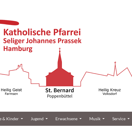
üttel
e & Kinder
Jugend
Erwachsene
Musik
Service