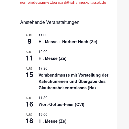
gemeindeteam-st.bernard@johannes-prassek.de
Anstehende Veranstaltungen
11:30
AUG.
9
Hl. Messe + Norbert Hoch (Ze)
19:00
AUG.
11
Hl. Messe (Ze)
17:30
AUG.
15
Vorabendmesse mit Vorstellung der
Katechumenen und Übergabe des
Glaubensbekenntnisses (Ha)
11:30
AUG.
16
Wort-Gottes-Feier (CVI)
19:00
AUG.
18
Hl. Messe (Ze)