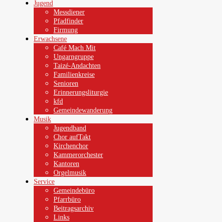
Jugend
Messdiener
Pfadfinder
Firmung
Erwachsene
Café Mach Mit
Ungarngruppe
Taizé-Andachten
Familienkreise
Senioren
Erinnerungsliturgie
kfd
Gemeindewanderung
Musik
Jugendband
Chor aufTakt
Kirchenchor
Kammerorchester
Kantoren
Orgelmusik
Service
Gemeindebüro
Pfarrbüro
Beitragsarchiv
Links