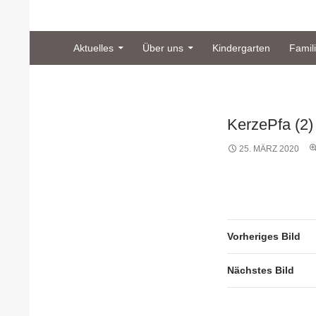
Zum Inhalt springen
Suchen
Katholische Gemeinde Sankt Bernard Popp
Aktuelles
Über uns
Kindergarten
Famil
KerzePfa (2)
25. MÄRZ 2020
Vorheriges Bild
Nächstes Bild