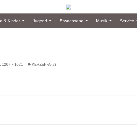
enbüttel
ie & Kinder
Jugend
Erwachsene
Musik
Service
1267 × 1021
KERZEPFA (2)