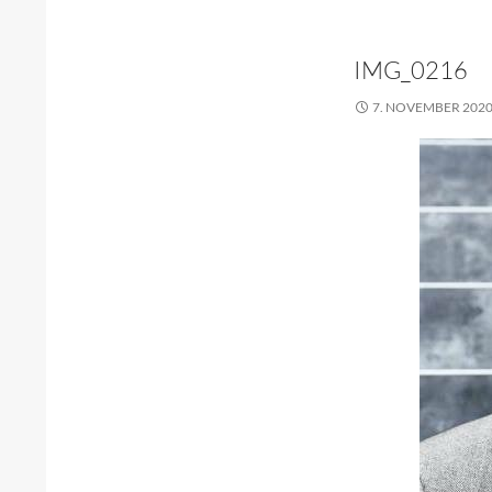
IMG_0216
7. NOVEMBER 202