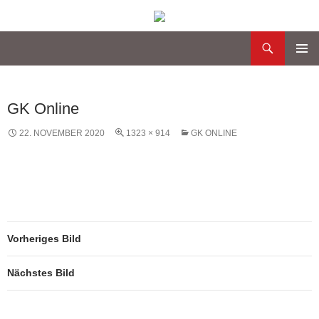
Suchen
Katholische Gemeinde Sankt Bernard Poppenbüttel
Zum
PRIMÄR
Inhalt
MENÜ
springen
GK Online
22. NOVEMBER 2020
1323 × 914
GK ONLINE
Vorheriges Bild
Nächstes Bild