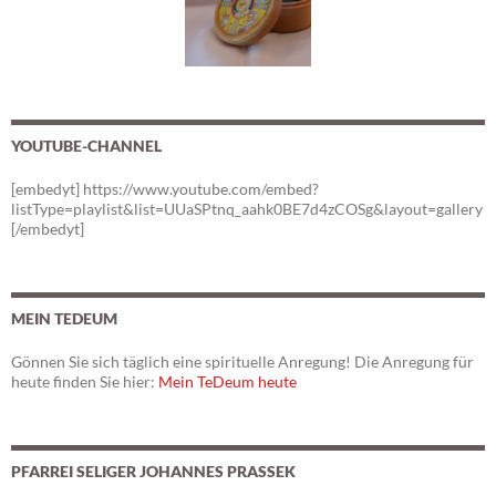
YOUTUBE-CHANNEL
[embedyt] https://www.youtube.com/embed?
listType=playlist&list=UUaSPtnq_aahk0BE7d4zCOSg&layout=gallery
[/embedyt]
MEIN TEDEUM
Gönnen Sie sich täglich eine spirituelle Anregung! Die Anregung für
heute finden Sie hier:
Mein TeDeum heute
PFARREI SELIGER JOHANNES PRASSEK