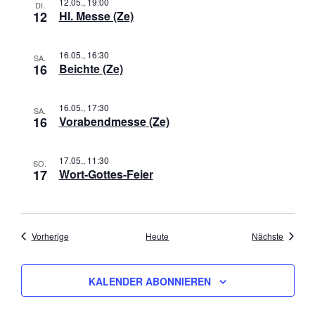
12.05., 19:00
DI.
n
a
12
Hl. Messe (Ze)
s
v
i
i
16.05., 16:30
SA.
c
g
16
Beichte (Ze)
h
a
t
t
16.05., 17:30
SA.
e
i
16
Vorabendmesse (Ze)
n
o
,
n
17.05., 11:30
N
SO.
17
Wort-Gottes-Feier
a
v
i
g
Veranstaltungen
Veranst
Vorherige
Heute
Nächste
a
t
i
KALENDER ABONNIEREN
o