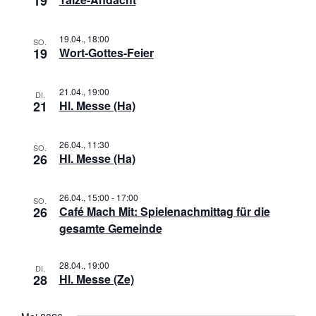
19
s
s
m
n
t
t
w
a
19.04., 18:00
a
SO.
s
ä
19
Wort-Gottes-Feier
l
l
h
t
t
t
l
u
u
21.04., 19:00
a
DI.
e
21
Hl. Messe (Ha)
n
n
n
l
g
g
.
e
A
t
26.04., 11:30
SO.
26
Hl. Messe (Ha)
n
n
u
S
s
u
i
n
26.04., 15:00
-
17:00
SO.
c
c
26
Café Mach Mit: Spielenachmittag für die
g
h
h
gesamte Gemeinde
e
e
t
u
e
28.04., 19:00
n
DI.
n
n
28
Hl. Messe (Ze)
d
-
A
N