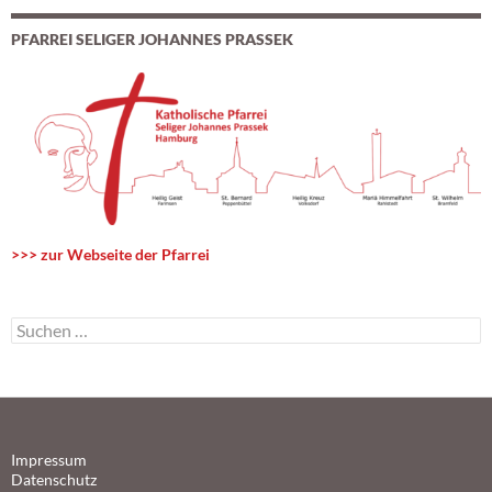
PFARREI SELIGER JOHANNES PRASSEK
>>> zur Webseite der Pfarrei
S
u
c
h
e
n
n
Impressum
a
Datenschutz
c