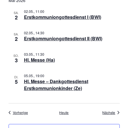
Mai 2026
n
a
s
v
02.05., 11:00
SA.
2
Erstkommuniongottesdienst I (BWI)
i
i
c
g
h
a
02.05., 14:30
SA.
2
Erstkommuniongottesdienst II (BWI)
t
t
e
i
n
o
03.05., 11:30
SO.
,
3
Hl. Messe (Ha)
n
N
a
05.05., 19:00
DI.
v
5
Hl. Messe – Dankgottesdienst
i
Erstkommunionkinder (Ze)
g
a
t
Veranstaltungen
Veranst
Vorherige
Heute
Nächste
i
o