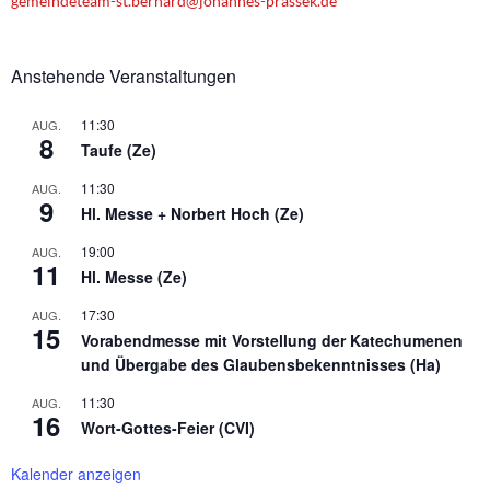
gemeindeteam-st.bernard@johannes-prassek.de
t
i
o
Anstehende Veranstaltungen
n
11:30
AUG.
8
Taufe (Ze)
11:30
AUG.
9
Hl. Messe + Norbert Hoch (Ze)
19:00
AUG.
11
Hl. Messe (Ze)
17:30
AUG.
15
Vorabendmesse mit Vorstellung der Katechumenen
und Übergabe des Glaubensbekenntnisses (Ha)
11:30
AUG.
16
Wort-Gottes-Feier (CVI)
Kalender anzeigen