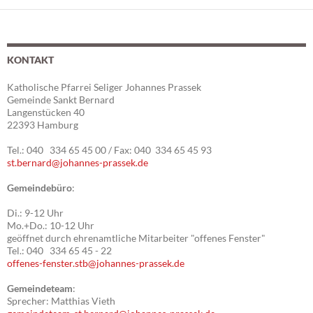
ü
u
e
n
n
r
d
-
2
A
N
KONTAKT
n
a
3
s
v
Katholische Pfarrei Seliger Johannes Prassek
.
Gemeinde Sankt Bernard
i
i
Langenstücken 40
c
g
0
22393 Hamburg
h
a
5
Tel.: 040 334 65 45 00 / Fax: 040 334 65 45 93
t
t
st.bernard@johannes-prassek.de
e
i
.
n
o
Gemeindebüro
:
2
,
n
Di.: 9-12 Uhr
N
0
Mo.+Do.: 10-12 Uhr
a
geöffnet durch ehrenamtliche Mitarbeiter "offenes Fenster"
2
Tel.: 040 334 65 45 - 22
v
offenes-fenster.stb@johannes-prassek.de
6
i
g
Gemeindeteam
:
Sprecher: Matthias Vieth
a