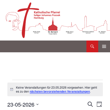
Suchen
Katholische Gemeinde Sankt Bernard Poppenbüttel
Zum
PRIMÄR
Inhalt
MENÜ
springen
V
Keine Veranstaltungen für 23.05.2026 vorgesehen. Hier geht
e
H
es zu den
nächsten bevorstehenden Veranstaltungen
.
i
n
r
V
V
23-05-2026
w
S
T
e
a
e
U
e