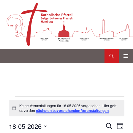
Suchen
Katholische Gemeinde Sankt Bernard Poppenbüttel
Zum
PRIMÄR
Inhalt
MENÜ
springen
V
Keine Veranstaltungen für 18.05.2026 vorgesehen. Hier geht
e
H
es zu den
nächsten bevorstehenden Veranstaltungen
.
i
n
r
V
V
18-05-2026
w
S
T
e
a
e
U
e