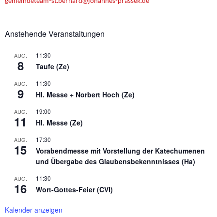
gemeindeteam-st.bernard@johannes-prassek.de
t
i
o
Anstehende Veranstaltungen
n
11:30
AUG.
8
Taufe (Ze)
11:30
AUG.
9
Hl. Messe + Norbert Hoch (Ze)
19:00
AUG.
11
Hl. Messe (Ze)
17:30
AUG.
15
Vorabendmesse mit Vorstellung der Katechumenen
und Übergabe des Glaubensbekenntnisses (Ha)
11:30
AUG.
16
Wort-Gottes-Feier (CVI)
Kalender anzeigen