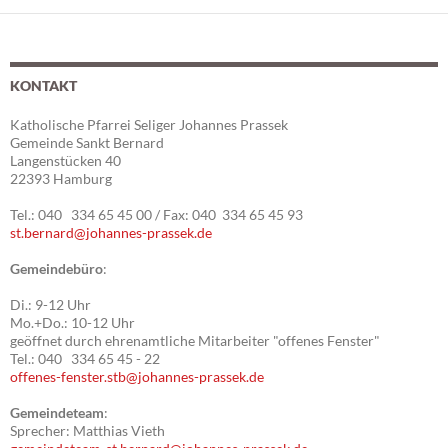
ü
u
e
n
n
r
d
-
1
A
N
KONTAKT
n
a
8
s
v
Katholische Pfarrei Seliger Johannes Prassek
.
Gemeinde Sankt Bernard
i
i
Langenstücken 40
c
g
0
22393 Hamburg
h
a
5
Tel.: 040 334 65 45 00 / Fax: 040 334 65 45 93
t
t
st.bernard@johannes-prassek.de
e
i
.
n
o
Gemeindebüro
:
2
,
n
Di.: 9-12 Uhr
N
0
Mo.+Do.: 10-12 Uhr
a
geöffnet durch ehrenamtliche Mitarbeiter "offenes Fenster"
2
Tel.: 040 334 65 45 - 22
v
offenes-fenster.stb@johannes-prassek.de
6
i
g
Gemeindeteam
:
Sprecher: Matthias Vieth
a