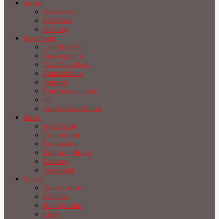
Jugend
Messdiener
Pfadfinder
Firmung
Erwachsene
Café Mach Mit
Ungarngruppe
Taizé-Andachten
Familienkreise
Senioren
Erinnerungsliturgie
kfd
Gemeindewanderung
Musik
Jugendband
Chor aufTakt
Kirchenchor
Kammerorchester
Kantoren
Orgelmusik
Service
Gemeindebüro
Pfarrbüro
Beitragsarchiv
Links