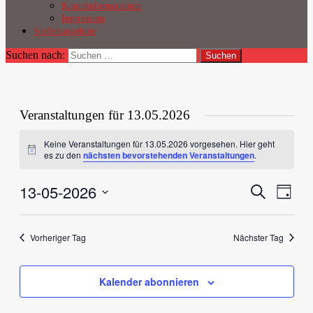
Kontoinformationen
Impressum
Stellenangebote
Suchen nach:
Veranstaltungen für 13.05.2026
Keine Veranstaltungen für 13.05.2026 vorgesehen. Hier geht
Hinweis
es zu den
nächsten bevorstehenden Veranstaltungen
.
13-05-2026
Veranstal
Veran
Suche
Tag
Ansic
Suche
Datum
Navig
wählen.
und
Vorheriger Tag
Nächster Tag
Ansichten
Navigati
Kalender abonnieren