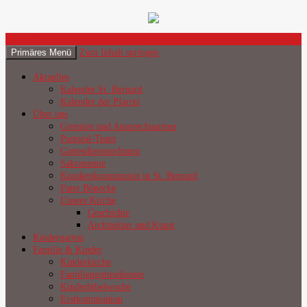
Suchen
Primäres Menü
Zum Inhalt springen
Katholische Gemeinde Sankt
Aktuelles
Bernard Poppenbüttel
Kalender St. Bernard
Kalender der Pfarrei
Über uns
Gremien und Ansprechpartner
Pastoral-Team
Gottesdienstordnung
Sakramente
Krankenkommunion in St. Bernard
Pater Bönecke
Unsere Kirche
Geschichte
Architektur und Kunst
Kindergarten
Familie & Kinder
Kinderkirche
Familiengottesdienste
Kinderbibelwoche
Erstkommunion