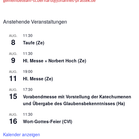
n
gemeindeteam-st.bernard@johannes-prassek.de
Anstehende Veranstaltungen
11:30
AUG.
8
Taufe (Ze)
11:30
AUG.
9
Hl. Messe + Norbert Hoch (Ze)
19:00
AUG.
11
Hl. Messe (Ze)
17:30
AUG.
15
Vorabendmesse mit Vorstellung der Katechumenen
und Übergabe des Glaubensbekenntnisses (Ha)
11:30
AUG.
16
Wort-Gottes-Feier (CVI)
Kalender anzeigen