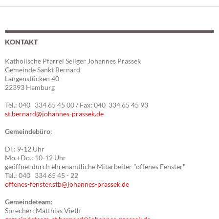
ü
n
a
r
s
v
i
i
2
KONTAKT
c
g
3
h
a
Katholische Pfarrei Seliger Johannes Prassek
t
t
.
Gemeinde Sankt Bernard
e
i
Langenstücken 40
1
22393 Hamburg
n
o
,
n
1
Tel.: 040 334 65 45 00 / Fax: 040 334 65 45 93
N
st.bernard@johannes-prassek.de
.
a
Gemeindebüro
:
v
2
i
Di.: 9-12 Uhr
0
Mo.+Do.: 10-12 Uhr
g
geöffnet durch ehrenamtliche Mitarbeiter "offenes Fenster"
2
a
Tel.: 040 334 65 45 - 22
t
offenes-fenster.stb@johannes-prassek.de
5
i
Gemeindeteam
:
o
Sprecher: Matthias Vieth