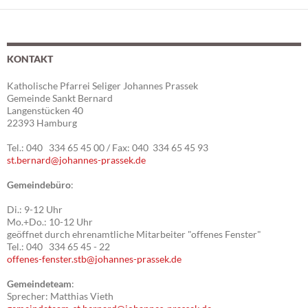
ü
n
a
r
s
v
i
i
0
KONTAKT
c
g
2
h
a
Katholische Pfarrei Seliger Johannes Prassek
t
t
.
Gemeinde Sankt Bernard
e
i
Langenstücken 40
0
22393 Hamburg
n
o
,
n
2
Tel.: 040 334 65 45 00 / Fax: 040 334 65 45 93
N
st.bernard@johannes-prassek.de
.
a
Gemeindebüro
:
v
2
i
Di.: 9-12 Uhr
0
Mo.+Do.: 10-12 Uhr
g
geöffnet durch ehrenamtliche Mitarbeiter "offenes Fenster"
2
a
Tel.: 040 334 65 45 - 22
t
offenes-fenster.stb@johannes-prassek.de
5
i
Gemeindeteam
:
o
Sprecher: Matthias Vieth