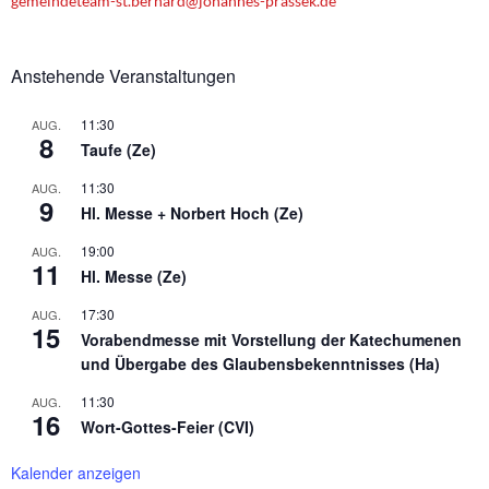
n
gemeindeteam-st.bernard@johannes-prassek.de
Anstehende Veranstaltungen
11:30
AUG.
8
Taufe (Ze)
11:30
AUG.
9
Hl. Messe + Norbert Hoch (Ze)
19:00
AUG.
11
Hl. Messe (Ze)
17:30
AUG.
15
Vorabendmesse mit Vorstellung der Katechumenen
und Übergabe des Glaubensbekenntnisses (Ha)
11:30
AUG.
16
Wort-Gottes-Feier (CVI)
Kalender anzeigen