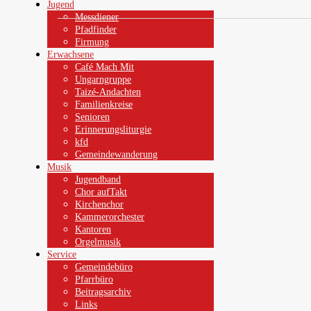
Jugend
Messdiener
Pfadfinder
Firmung
Erwachsene
Café Mach Mit
Ungarngruppe
Taizé-Andachten
Familienkreise
Senioren
Erinnerungsliturgie
kfd
Gemeindewanderung
Musik
Jugendband
Chor aufTakt
Kirchenchor
Kammerorchester
Kantoren
Orgelmusik
Service
Gemeindebüro
Pfarrbüro
Beitragsarchiv
Links