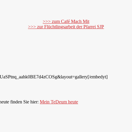
>>> zum Café Mach Mit
>>> zur Flüchtlingsarbeit der Pfarrei SJP
t=UUaSPtnq_aahk0BE7d4zCOSg&layout=gallery[/embedyt]
heute finden Sie hier:
Mein TeDeum heute