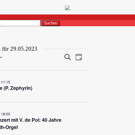
ernard Poppenbüttel
n für 29.05.2023
Veranstaltungen
Veranstaltung
Suche
Tag
Ansichten-
Suche
Navigation
und
Ansichten,
 11:15
e (P. Zephyrin)
Navigation
 18:00
zert mit V. de Pol: 40 Jahre
th-Orgel