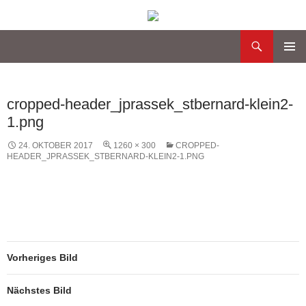
Suchen
Katholische Gemeinde Sankt Bernard Poppenbüttel
Zum
PRIMÄR
Inhalt
MENÜ
springen
cropped-header_jprassek_stbernard-klein2-
1.png
24. OKTOBER 2017
1260 × 300
CROPPED-
HEADER_JPRASSEK_STBERNARD-KLEIN2-1.PNG
Vorheriges Bild
Nächstes Bild