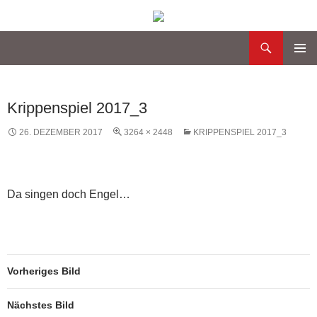
Suchen
Katholische Gemeinde Sankt Bernard Poppenbüttel
Zum
PRIMÄR
Inhalt
MENÜ
springen
Krippenspiel 2017_3
26. DEZEMBER 2017
3264 × 2448
KRIPPENSPIEL 2017_3
Da singen doch Engel…
Vorheriges Bild
Nächstes Bild