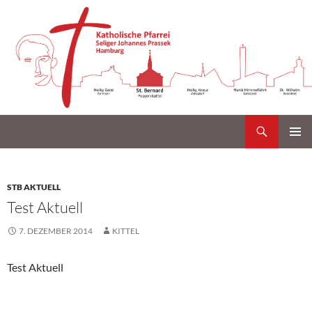
Suchen
Katholische Gemeinde Sankt Bernard Poppenbüttel
Zum
PRIMÄR
Inhalt
MENÜ
springen
STB AKTUELL
Test Aktuell
7. DEZEMBER 2014
KITTEL
Test Aktuell