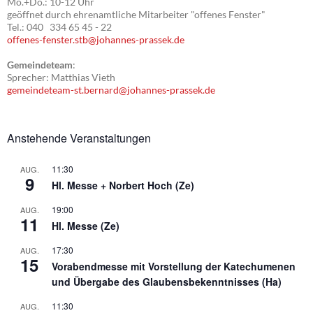
Mo.+Do.: 10-12 Uhr
geöffnet durch ehrenamtliche Mitarbeiter "offenes Fenster"
Tel.: 040 334 65 45 - 22
offenes-fenster.stb@johannes-prassek.de
Gemeindeteam
:
Sprecher: Matthias Vieth
gemeindeteam-st.bernard@johannes-prassek.de
Anstehende Veranstaltungen
11:30
AUG.
9
Hl. Messe + Norbert Hoch (Ze)
19:00
AUG.
11
Hl. Messe (Ze)
17:30
AUG.
15
Vorabendmesse mit Vorstellung der Katechumenen
und Übergabe des Glaubensbekenntnisses (Ha)
11:30
AUG.