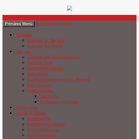
Suchen
Primäres Menü
Zum Inhalt springen
Katholische Gemeinde Sankt
Aktuelles
Bernard Poppenbüttel
Kalender St. Bernard
Kalender der Pfarrei
Über uns
Gremien und Ansprechpartner
Pastoral-Team
Gottesdienstordnung
Sakramente
Krankenkommunion in St. Bernard
Pater Bönecke
Unsere Kirche
Geschichte
Architektur und Kunst
Kindergarten
Familie & Kinder
Kinderkirche
Familiengottesdienste
Kinderbibelwoche
Erstkommunion