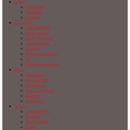
Jugend
Messdiener
Pfadfinder
Firmung
Erwachsene
Café Mach Mit
Ungarngruppe
Taizé-Andachten
Familienkreise
Senioren
Erinnerungsliturgie
kfd
Gemeindewanderung
Musik
Jugendband
Chor aufTakt
Kirchenchor
Kammerorchester
Kantoren
Orgelmusik
Service
Gemeindebüro
Pfarrbüro
Beitragsarchiv
Links