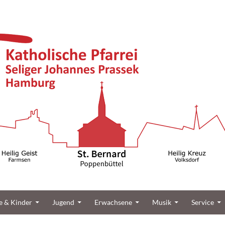
üttel
e & Kinder
Jugend
Erwachsene
Musik
Service