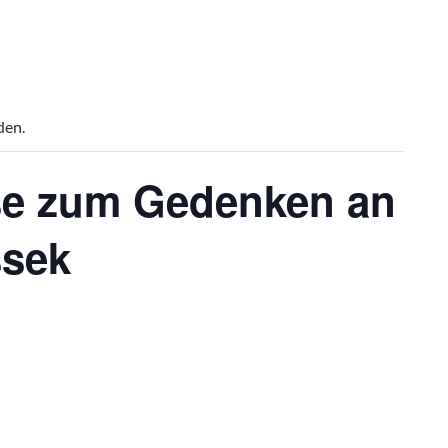
den.
e zum Gedenken an
ssek