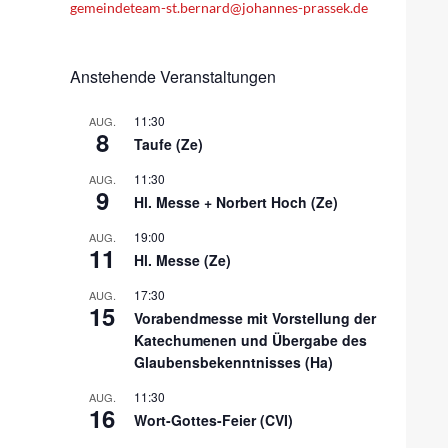
gemeindeteam-st.bernard@johannes-prassek.de
Anstehende Veranstaltungen
11:30
AUG.
8
Taufe (Ze)
11:30
AUG.
9
Hl. Messe + Norbert Hoch (Ze)
19:00
AUG.
11
Hl. Messe (Ze)
17:30
AUG.
15
Vorabendmesse mit Vorstellung der
Katechumenen und Übergabe des
Glaubensbekenntnisses (Ha)
11:30
AUG.
16
Wort-Gottes-Feier (CVI)