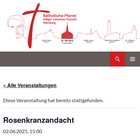
Suchen
Katholische Gemeinde Sankt Bernard Poppenbüttel
Zum
PRIMÄR
Inhalt
MENÜ
springen
« Alle Veranstaltungen
Diese Veranstaltung hat bereits stattgefunden.
Rosenkranzandacht
02.06.2025, 15:00