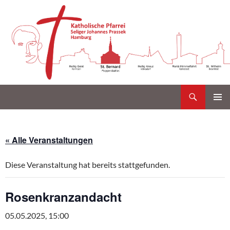
Suchen
Katholische Gemeinde Sankt Bernard Poppenbüttel
Zum
PRIMÄR
Inhalt
MENÜ
springen
« Alle Veranstaltungen
Diese Veranstaltung hat bereits stattgefunden.
Rosenkranzandacht
05.05.2025, 15:00