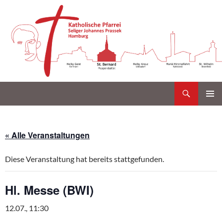
Suchen
Katholische Gemeinde Sankt Bernard Poppenbüttel
Zum
PRIMÄR
Inhalt
MENÜ
springen
« Alle Veranstaltungen
Diese Veranstaltung hat bereits stattgefunden.
Hl. Messe (BWI)
12.07., 11:30