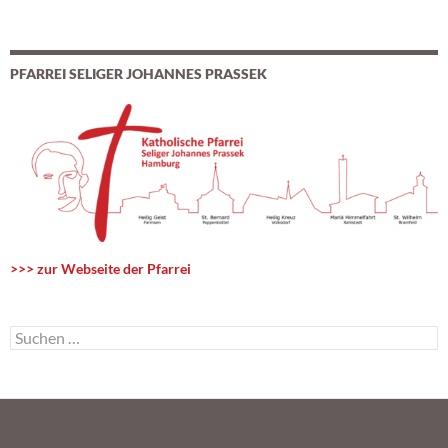
PFARREI SELIGER JOHANNES PRASSEK
>>> zur Webseite der Pfarrei
S
u
c
h
e
n
n